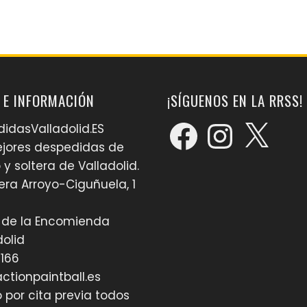
 E INFORMACIÓN
¡SÍGUENOS EN LA RRSS!
Facebook
Instagram
X
idasValladolid.ES
jores despedidas de
 y soltera de Valladolid.
era Arroyo-Ciguñuela, 1
 de la Encomienda
dolid
166
ctionpaintball.es
o por cita previa todos