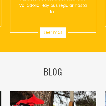
Valladolid. Hay bus regular hasta
la...
Leer más
BLOG