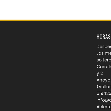
HORAS
Desped
Las me
soltero
Carret
y 2
Arroyo
(Valla
619425
info@a
Abiert