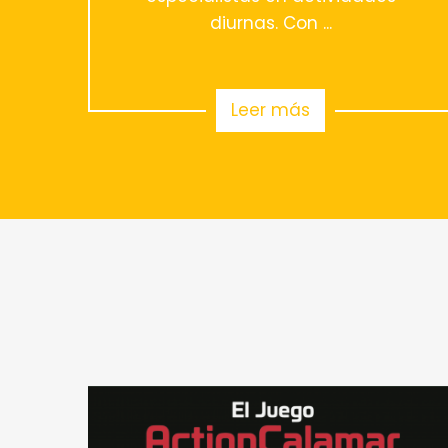
diurnas. Con ...
Leer más