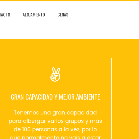
TACTO
ALOJAMIENTO
CENAS
GRAN CAPACIDAD Y MEJOR AMBIENTE
Tenemos una gran capacidad
para albergar varios grupos y más
de 100 personas a la vez, por lo
que normalmente no vais a estar